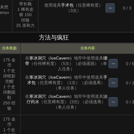
带长靴
使用道具
手术包
（任意稀有度）
未然
0 / 3
1 稀有皮
（3次）
anyu
裤 150
经验
25 亲和力
方法与疯狂
任务奖励
任务内容
在
寒冰洞穴（IceCavern）
地牢中使用道具
绷
175 金
带
（任何稀有度）（5次）（必须逃脱）（单
0 / 
币
人任务）
1 个史
诗暗影
在
寒冰洞穴（IceCavern）
地牢中使用道具
手
兜帽
术包
（任意稀有度）（1次）（必须逃离）
0 / 
1 个史
（单人任务）
诗翻面
在
寒冰洞穴（IceCavern）
地牢中使用道具
治
鞋
疗药水
（任意稀有度） (3次) （必须逃离）
0 / 
250 经
（单人任务）
验
175 金
币
1 个史