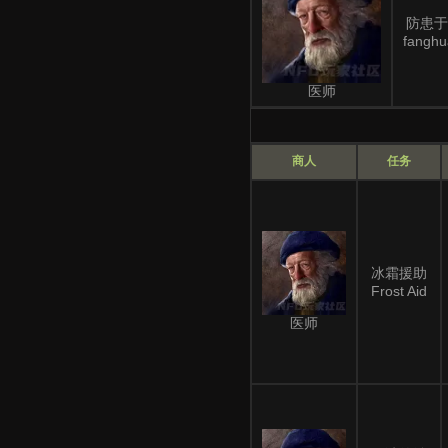
防患于
fanghu
医师
商人
任务
冰霜援助
Frost Aid
医师