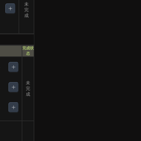
未
完
成
完成状
态
5
未
1
完
成
3