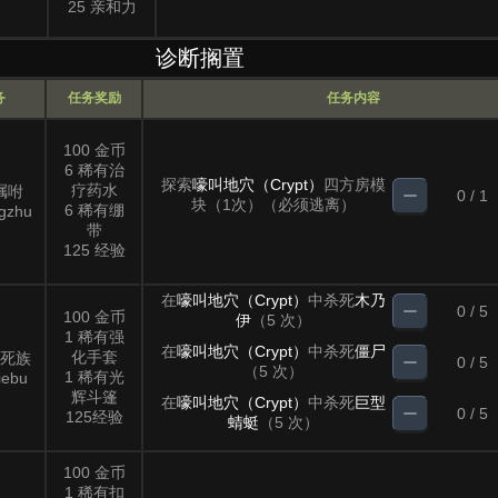
25 亲和力
诊断搁置
务
任务奖励
任务内容
100 金币
6 稀有治
探索
嚎叫地穴（Crypt）
四方房模
疗药水
嘱咐
0 / 1
块（1次）（必须逃离）
6 稀有绷
gzhu
带
125 经验
在
嚎叫地穴（Crypt）
中杀死
木乃
0 / 5
100 金币
伊
（5 次）
1 稀有强
在
嚎叫地穴（Crypt）
中杀死
僵尸
化手套
死族
0 / 5
（5 次）
1 稀有光
iebu
辉斗篷
在
嚎叫地穴（Crypt）
中杀死
巨型
0 / 5
125经验
蜻蜓
（5 次）
100 金币
1 稀有扣