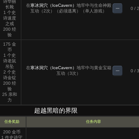
诗华丽
在
寒冰洞穴（IceCavern）
地牢中与生命神殿
长靴
0 / 
互动（2次）（必须逃离）（单人游戏）
1 个史
诗速度
之戒
200 经
验
175 金
币
1 个史
诗老鼠
吊坠
在
寒冰洞穴（IceCavern）
地牢中与黄金宝箱
0 / 
2 个史
互动（3次）
诗金锭
200 经
验
25 亲和
力
超越黑暗的界限
任务奖励
任务内容
200 金币
1 件史诗守