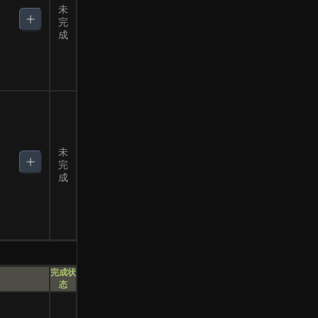
未
2
完
成
未
3
完
成
完成状
态