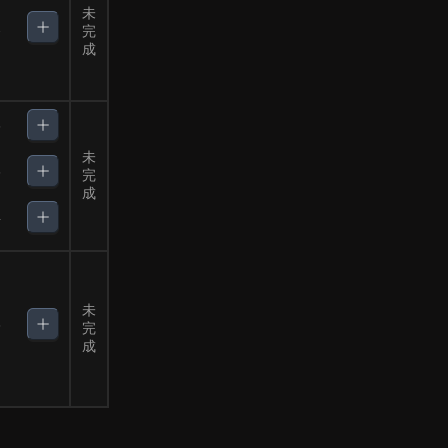
未
2
完
成
6
未
6
完
成
4
未
3
完
成