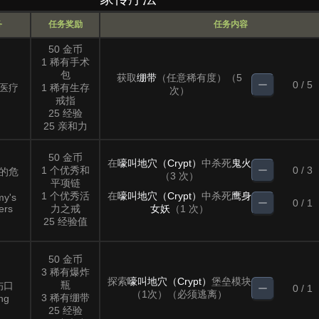
务
任务奖励
任务内容
50 金币
1 稀有手术
包
获取
绷带
（任意稀有度）（5
0 / 5
医疗
1 稀有生存
次）
戒指
25 经验
25 亲和力
50 金币
在
嚎叫地穴（Crypt）
中杀死
鬼火
1 个优秀和
0 / 3
的危
（3 次）
平项链
1 个优秀活
在
嚎叫地穴（Crypt）
中杀死
鹰身
my's
0 / 1
ers
力之戒
女妖
（1 次）
25 经验值
50 金币
3 稀有爆炸
探索
嚎叫地穴（Crypt）
堡垒模块
瓶
伤口
0 / 1
（1次）（必须逃离）
3 稀有绷带
ng
25 经验