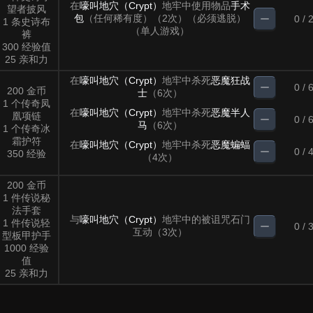
在
嚎叫地穴（Crypt）
地牢中使用物品
手术
望者披风
包
（任何稀有度）（2次）（必须逃脱）
0 / 
1 条史诗布
（单人游戏）
裤
300 经验值
25 亲和力
在
嚎叫地穴（Crypt）
地牢中杀死
恶魔狂战
0 / 
200 金币
士
（6次）
1 个传奇凤
在
嚎叫地穴（Crypt）
地牢中杀死
恶魔半人
凰项链
0 / 
马
（6次）
1 个传奇冰
霜护符
在
嚎叫地穴（Crypt）
地牢中杀死
恶魔蝙蝠
0 / 
350 经验
（4次）
200 金币
1 件传说秘
法手套
与
嚎叫地穴（Crypt）
地牢中的被诅咒石门
1 件传说轻
0 / 
互动（3次）
型板甲护手
1000 经验
值
25 亲和力