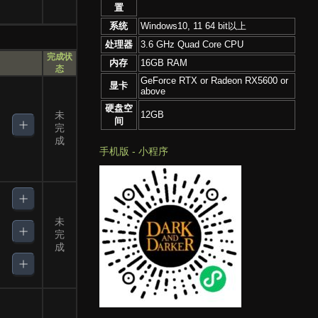
置
系统
Windows10, 11 64 bit以上
处理器
3.6 GHz Quad Core CPU
完成状
内存
16GB RAM
态
GeForce RTX or Radeon RX5600 or
显卡
above
硬盘空
12GB
未
间
完
成
手机版 - 小程序
未
完
成