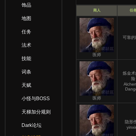
饰品
商人
任
地图
任务
可靠的
法术
医师
技能
词条
炼金术
险
Alche
天赋
Dang
医师
小怪与BOSS
天梯加分规则
隐形
Dark论坛
yinxi