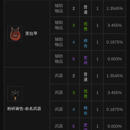
辅助
普
2
1
1.3545%
物品
通
辅助
优
3
1
3.455%
物品
秀
里拉琴
辅助
稀
4
1
0.1875%
物品
有
辅助
史
5
1
0.003%
物品
诗
普
武器
2
1
1.3545%
通
优
武器
3
1
3.455%
秀
稀
粉碎祷告-命名武器
武器
4
1
0.1875%
有
史
武器
5
1
0.003%