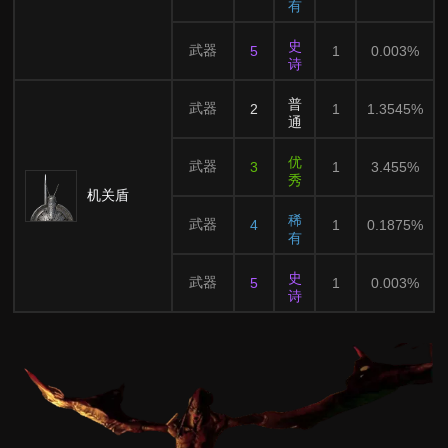
有
史
武器
5
1
0.003%
诗
普
武器
2
1
1.3545%
通
优
武器
3
1
3.455%
秀
机关盾
稀
武器
4
1
0.1875%
有
史
武器
5
1
0.003%
诗