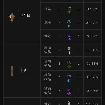
优
武器
3
1
3.455%
秀
法兰锤
稀
武器
4
1
0.1875%
有
史
武器
5
1
0.003%
诗
辅助
普
2
1
1.3545%
物品
通
辅助
优
3
1
3.455%
物品
秀
长笛
辅助
稀
4
1
0.1875%
物品
有
辅助
史
5
1
0.003%
物品
诗
普
武器
2
1
1.3545%