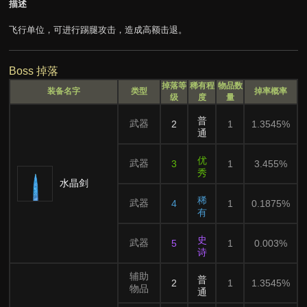
描述
飞行单位，可进行踢腿攻击，造成高额击退。
Boss 掉落
掉落等
稀有程
物品数
装备名字
类型
掉率概率
级
度
量
普
武器
2
1
1.3545%
通
优
武器
3
1
3.455%
秀
水晶剑
稀
武器
4
1
0.1875%
有
史
武器
5
1
0.003%
诗
辅助
普
2
1
1.3545%
物品
通