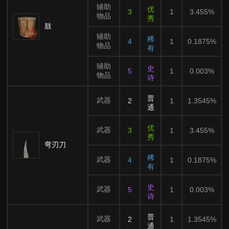
辅助
优
3
1
3.455%
物品
秀
鼓
辅助
稀
4
1
0.1875%
物品
有
辅助
史
5
1
0.003%
物品
诗
普
武器
2
1
1.3545%
通
优
武器
3
1
3.455%
秀
弯刃刀
稀
武器
4
1
0.1875%
有
史
武器
5
1
0.003%
诗
普
武器
2
1
1.3545%
通