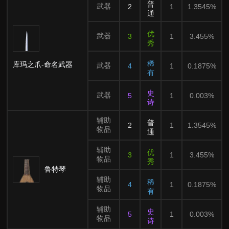
普
武器
2
1
1.3545%
通
优
武器
3
1
3.455%
秀
稀
库玛之爪-命名武器
武器
4
1
0.1875%
有
史
武器
5
1
0.003%
诗
辅助
普
2
1
1.3545%
物品
通
辅助
优
3
1
3.455%
物品
秀
鲁特琴
辅助
稀
4
1
0.1875%
物品
有
辅助
史
5
1
0.003%
物品
诗