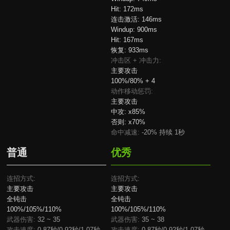
Hit:
172ms
连击激活:
146ms
Windup:
900ms
Hit:
167ms
恢复:
933ms
冲击区 + 冲击力:
主要攻击
100%/80% + 4
动作移动惩罚:
主要攻击
中攻:
x85%
否则:
x70%
命中减速:
-20% 持续 1秒
普通
优秀
连招方式:
连招方式:
主要攻击
主要攻击
全钝击
全钝击
100%/105%/110%
100%/105%/110%
武器伤害:
32 ~ 35
武器伤害:
35 ~ 38
攻击速度:
0.87秒/0.92秒/1.07秒
攻击速度:
0.87秒/0.92秒/1.07秒