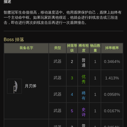
描述
骷髅冠军生命值很高，移动速度适中。他用盾牌保护自己，盾牌上始终有
一个主动命中框。如果玩家距离他很近，他就会进行斜线攻击或三段连
击，即在进行两次斜线攻击后再进行一次盾牌撞击。
Boss 掉落
掉落等
稀有程
物品数
装备名字
类型
掉率概率
级
度
量
普
武器
2
1
0.3464%
通
优
武器
3
1
1.413%
秀
月刃斧
稀
武器
4
1
0.0958%
有
史
武器
5
1
0.0167%
诗
普