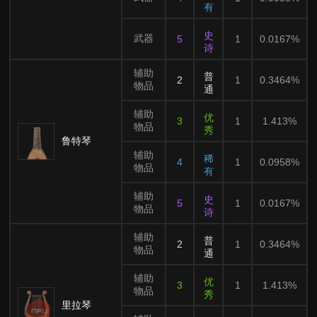
有
史
武器
5
1
0.0167%
诗
辅助
普
2
1
0.3464%
物品
通
辅助
优
3
1
1.413%
物品
秀
鲁特琴
辅助
稀
4
1
0.0958%
物品
有
辅助
史
5
1
0.0167%
物品
诗
辅助
普
2
1
0.3464%
物品
通
辅助
优
3
1
1.413%
物品
秀
里拉琴