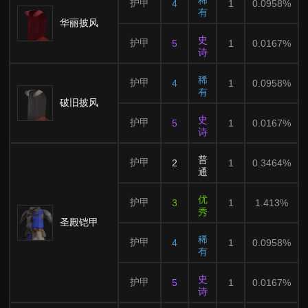
稀
护甲
4
1
0.0958%
有
华丽披风
史
护甲
5
1
0.0167%
诗
稀
护甲
4
1
0.0958%
有
破旧披风
史
护甲
5
1
0.0167%
诗
普
护甲
2
1
0.3464%
通
优
护甲
3
1
1.413%
秀
圣殿铠甲
稀
护甲
4
1
0.0958%
有
史
护甲
5
1
0.0167%
诗