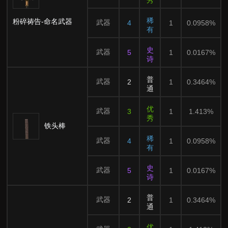
秀
稀
粉碎祷告-命名武器
武器
4
1
0.0958%
有
史
武器
5
1
0.0167%
诗
普
武器
2
1
0.3464%
通
优
武器
3
1
1.413%
秀
铁头棒
稀
武器
4
1
0.0958%
有
史
武器
5
1
0.0167%
诗
普
武器
2
1
0.3464%
通
优