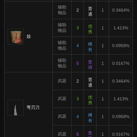
辅助
普
2
1
0.3464%
物品
通
辅助
优
3
1
1.413%
物品
秀
鼓
辅助
稀
4
1
0.0958%
物品
有
辅助
史
5
1
0.0167%
物品
诗
普
武器
2
1
0.3464%
通
优
武器
3
1
1.413%
秀
弯刃刀
稀
武器
4
1
0.0958%
有
史
武器
5
1
0.0167%