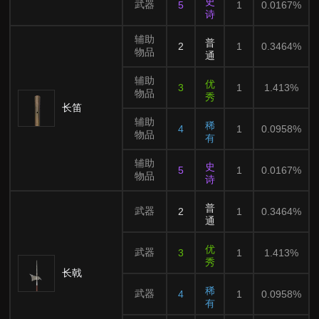
史
武器
5
1
0.0167%
诗
辅助
普
2
1
0.3464%
物品
通
辅助
优
3
1
1.413%
物品
秀
长笛
辅助
稀
4
1
0.0958%
物品
有
辅助
史
5
1
0.0167%
物品
诗
普
武器
2
1
0.3464%
通
优
武器
3
1
1.413%
秀
长戟
稀
武器
4
1
0.0958%
有