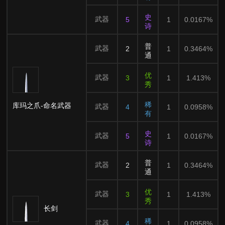
史
武器
5
1
0.0167%
诗
普
武器
2
1
0.3464%
通
优
武器
3
1
1.413%
秀
稀
库玛之爪-命名武器
武器
4
1
0.0958%
有
史
武器
5
1
0.0167%
诗
普
武器
2
1
0.3464%
通
优
武器
3
1
1.413%
秀
长剑
稀
武器
4
1
0.0958%