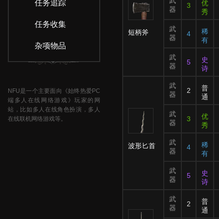
武
任务追踪
优
3
器
秀
任务收集
武
稀
短柄斧
4
器
有
杂项物品
武
史
5
器
诗
武
普
2
NFU是一个主要面向《始终热爱PC
器
通
端多人在线网络游戏》玩家的网
站，比如多人在线角色扮演，多人
武
优
3
在线联机网络游戏等。
器
秀
武
稀
波形匕首
4
器
有
武
史
5
器
诗
武
普
2
器
通