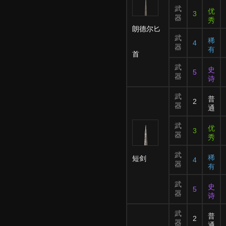
武
优
3
器
秀
朗德尔匕
武
稀
4
器
有
首
武
史
5
器
诗
武
普
2
器
通
武
优
3
器
秀
武
稀
短剑
4
器
有
武
史
5
器
诗
武
普
2
器
通