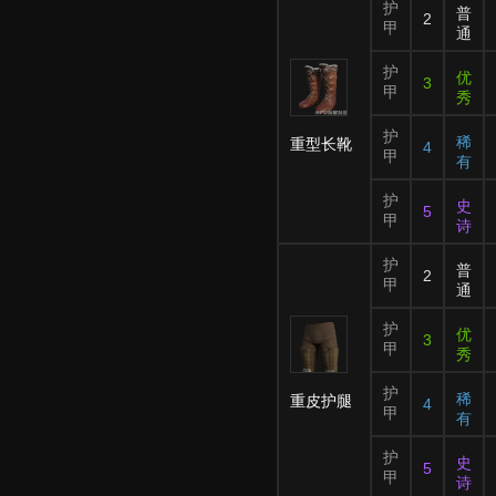
护
普
2
甲
通
护
优
3
甲
秀
护
稀
重型长靴
4
甲
有
护
史
5
甲
诗
护
普
2
甲
通
护
优
3
甲
秀
护
稀
重皮护腿
4
甲
有
护
史
5
甲
诗