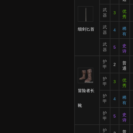
武
优
3
器
秀
武
稀
细剑匕首
4
器
有
武
史
5
器
诗
护
普
2
甲
通
护
优
3
甲
秀
冒险者长
护
稀
4
甲
有
靴
护
史
5
甲
诗
护
普