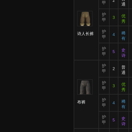
2
甲
通
护
优
3
甲
秀
护
稀
诗人长裤
4
甲
有
护
史
5
甲
诗
护
普
2
甲
通
护
优
3
甲
秀
护
稀
布裤
4
甲
有
护
史
5
甲
诗