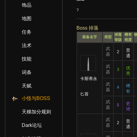
饰品
?
地图
Boss 掉落
任务
掉落
稀有
装备名字
类型
等级
程度
法术
武
普
2
器
通
技能
武
优
3
器
词条
秀
卡斯蒂永
武
天赋
稀
4
器
有
匕首
小怪与BOSS
武
史
5
器
诗
天梯加分规则
武
普
2
Dark论坛
器
通