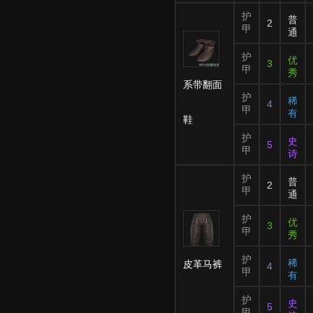
护
普
2
甲
通
护
优
3
甲
秀
系带翻面
护
稀
4
甲
有
鞋
护
史
5
甲
诗
护
普
2
甲
通
护
优
3
甲
秀
护
稀
皮革马裤
4
甲
有
护
史
5
甲