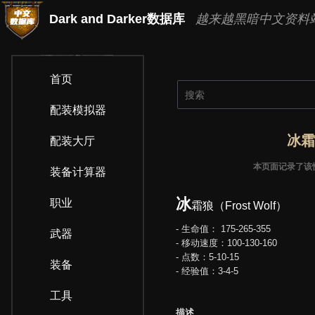
Dark and Darker数据库
越来越黑暗中文资料站
首页
配装模拟器
冰霜狼
配装大厅
本页面记录了该
装备计算器
冰
职业
霜狼（Frost Wolf）
- 生命值： 175-265-355
武器
- 移动速度：100-130-160
- 点数：5-10-15
装备
- 经验值：3-4-5
工具
描述