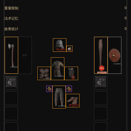
智谋
1
生命值
重量限制
法术记忆
效果统计