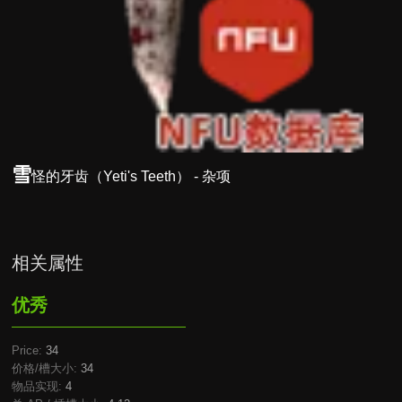
雪
怪的牙齿（Yeti's Teeth） - 杂项
相关属性
优秀
Price:
34
价格/槽大小:
34
物品实现:
4