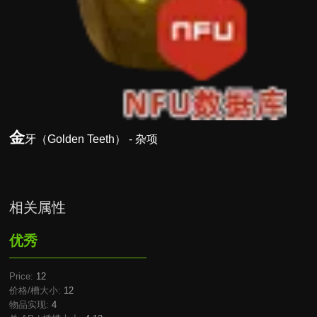
金
牙（Golden Teeth） - 杂项
相关属性
优秀
Price:
12
价格/槽大小:
12
物品实现:
4