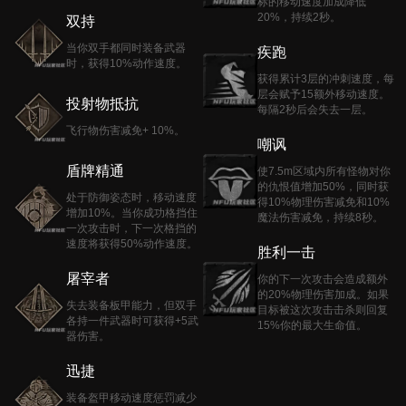
标的移动速度加成降低
20%，持续2秒。
双持
当你双手都同时装备武器
疾跑
时，获得10%动作速度。
获得累计3层的冲刺速度，每
层会赋予15额外移动速度。
投射物抵抗
每隔2秒后会失去一层。
飞行物伤害减免+ 10%。
嘲讽
盾牌精通
使7.5m区域内所有怪物对你
的仇恨值增加50%，同时获
处于防御姿态时，移动速度
得10%物理伤害减免和10%
增加10%。当你成功格挡住
魔法伤害减免，持续8秒。
一次攻击时，下一次格挡的
速度将获得50%动作速度。
胜利一击
屠宰者
你的下一次攻击会造成额外
的20%物理伤害加成。如果
失去装备板甲能力，但双手
目标被这次攻击击杀则回复
各持一件武器时可获得+5武
15%你的最大生命值。
器伤害。
迅捷
装备盔甲移动速度惩罚减少