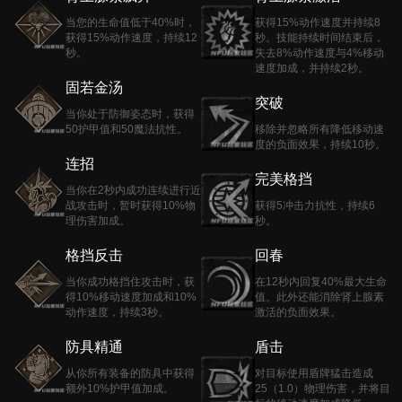
当您的生命值低于40%时，
获得15%动作速度并持续8
获得15%动作速度，持续12
秒。技能持续时间结束后，
秒。
失去8%动作速度与4%移动
速度加成，并持续2秒。
固若金汤
突破
当你处于防御姿态时，获得
50护甲值和50魔法抗性。
移除并忽略所有降低移动速
度的负面效果，持续10秒。
连招
完美格挡
当你在2秒内成功连续进行近
战攻击时，暂时获得10%物
获得5冲击力抗性，持续6
理伤害加成。
秒。
格挡反击
回春
当你成功格挡住攻击时，获
在12秒内回复40%最大生命
得10%移动速度加成和10%
值。此外还能消除肾上腺素
动作速度，持续3秒。
激活的负面效果。
防具精通
盾击
从你所有装备的防具中获得
对目标使用盾牌猛击造成
额外10%护甲值加成。
25（1.0）物理伤害，并将目