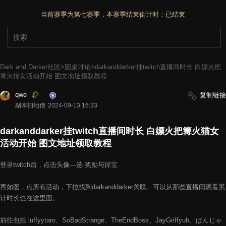
当前赛季为第七赛季，本赛季结束倒计时：
已结束
Dark and Darker社区
>
圆桌讨论
>
darkanddarker挂twitch直播间时长 白嫖火把
篝火猫女活动开始 图文地址领取教程
qwe
复制链接
副本扫地僧
2024-09-13 16:33
darkanddarker挂twitch直播间时长 白嫖火把篝火猫女
活动开始 图文地址领取教程
登录twitch后，点击头像—选 奖励与掉宝
再如图，点所有活动，下拉找到darkanddarker关联。可以从那些直播间观看累
计时长也在这里面。
前往包括 luffyytaro、SoBadStrange、TheEndBoss、JayGriffyuh、ぱんじゃ