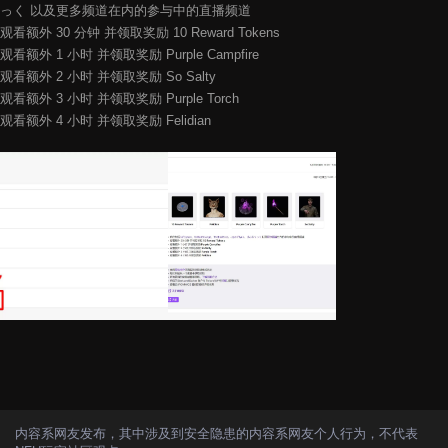
っく 以及更多频道在内的参与中的直播频道
观看额外 30 分钟 并领取奖励 10 Reward Tokens
观看额外 1 小时 并领取奖励 Purple Campfire
观看额外 2 小时 并领取奖励 So Salty
观看额外 3 小时 并领取奖励 Purple Torch
观看额外 4 小时 并领取奖励 Felidian
内容系网友发布，其中涉及到安全隐患的内容系网友个人行为，不代表